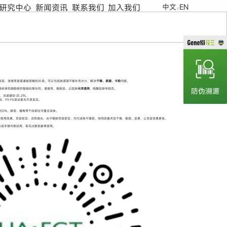
研究中心
新闻资讯
联系我们
加入我们
中文
EN
/
深层，渗透率是普通玻尿酸的25倍。可以为肌肤源源不断补充水分，解决
干燥、紧绷、卡粉
问题。
线粒体和细胞核的智能抗氧化剂。速提亮、焕新肌，让肌肤
光泽透亮
，唤醒肌肤年轻态。
淡退皱纹-25.21%，
验，99.9%受试者无不良反应。
部SPA。眼周、嘴角等干纹部位可重点涂抹。
2的使用效果。项目前后：点阵激光、光子嫩肤项目前后，均匀涂抹于面部，协同改善术后干燥、敏感、反黑，让项目效果更佳。
后或手臂内侧试用，若无过敏现象再使用。