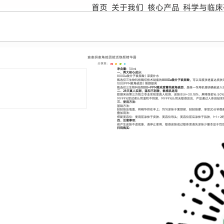
首页
关于我们
核心产品
科学与临床
玻麦妍麦角硫因赋活焕颜精华露
分享至：
净含量：
30ml
一、两大核心成分：
800Da微分子玻尿酸 | 深度补水
甄选仅三生物科技酶切技术制备的
800Da微分子玻尿酸，
可以深度渗透直达皮肤
1000PPM麦角硫因 | 焕颜提亮
甄选仅三生物科技
1000+PPM高浓度菁纯麦角硫因
，是唯一作用机理明确能进入
二、28天真人实测，温和不刺激，敏感肌适用
数据来自第三方独立专业实验室真人检测，皮肤水分+30.18%，屏障强韧16.50%，
99.99%受试者认同温和不刺激，99.99%认同无敏感反应，产品通过人体斑贴实
三、使用方法：
基础方法：
轻轻按压瓶盖，将精华挤在手上；均匀涂抹于面颈部，轻轻按摩，享受20分钟面
叠加用法：
搭配美容仪：使用前涂抹于皮肤、美容仪导头；美容仪前后涂抹于肌肤，1+1＞
四、注意事项：
若产生皮肤不适现象，请停止使用，敏感皮肤或过敏体质请先涂抹少量本品于耳
扫码购买：