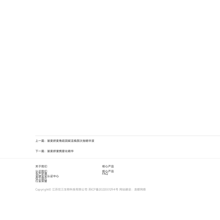
上一篇：玻麦妍麦角硫因赋活焕颜次抛精华液
下一篇：玻麦妍便携雾化精华
关于我们
核心产品
认识我们
核心产品
生产环境
FAQ
全球安全认证中心
仅三照片
行业荣誉
Copyright© 江苏仅三生物科技有限公司
苏ICP备2022001294号
网站建设
：
龙媒网络