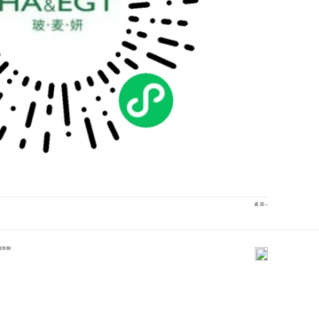
返 回
层东侧