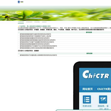
人体临床研究矩阵
人体临床研究矩阵
学术文献与白皮书
专利与技术壁垒
全球科研合作
行业首创：用人体临床实证重新定义膳食补充剂
行业首创在国家卫健委官网 ChiCTR（中国临床试验注册中心） 可查，并在 国内三甲医院 完成人体临床验证，仅三生物是将麦角硫因推入
已完成的人体临床项目：肝健康、眼健康、卵巢抗衰、痛经、产后恢复、肾健康、精子活力、抗炎特性与衰老进程关联的横断面研究
研究名称
麦角硫因胶囊改善肝功能的有效性和安全性研究
麦角硫因洗眼液有助于改善眼部不适的人体试验
麦角硫因胶囊改善痛经的有效性和安全性研究
麦角硫因胶囊改善卵巢储备功能的有效性和安全性研究
麦角硫因有助于改善产后健康的有效性和安全性研究
麦角硫因改善肾脏健康的有效性和安全性研究
麦角硫因胶囊有助于改善精子活力的有效性和安全性研究
麦角硫因胶囊抗炎特性与衰老进程关联的横断面研究
正在进行人体临床项目：脑健康
研究名称
麦角硫因有助于改善轻度认知障碍的有效性和安全性研究