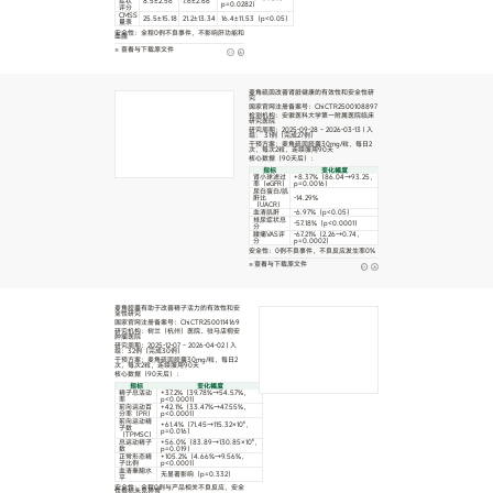
症状
8.5±2.56
7.6±2.66
p=0.0282）
评分
CMSS
25.5±15.18
21.2±13.34
16.4±11.53（p<0.05）
量表
安全性：全程0例不良事件，不影响肝功能和
血脂
查看与下载原文件
麦角硫因改善肾脏健康的有效性和安全性研
究
国家官网注册备案号：ChiCTR2500108897
检测机构：安徽医科大学第一附属医院临床
研究医院
研究周期：2025-09-28 ~ 2026-03-13 | 入
组： 31例（完成27例）
干预方案：麦角硫因胶囊30mg/粒，每日2
次，每次2粒，连续服用90天
核心数据（90天后）：
指标
变化幅度
肾小球滤过
+8.37%（86.04→93.25，
率（eGFR）
p=0.0016）
尿白蛋白/肌
酐比
-14.29%
（UACR）
血清肌酐
-6.97%（p<0.05）
排尿症状总
-57.18%（p<0.0001）
分
腰痛VAS评
-67.21%（2.26→0.74，
分
p=0.0002）
安全性：0例不良事件，不良反应发生率0%
查看与下载原文件
麦角胶囊有助于改善精子活力的有效性和安
全性研究
国家官网注册备案号：ChiCTR2500114169
研究机构：树兰（杭州）医院、驻马店桐安
肿瘤医院
研究周期：2025-12-07 ~ 2026-04-02 | 入
组：32例（完成30例）
干预方案：麦角硫因胶囊30mg/粒，每日2
次，每次2粒，连续服用90天
核心数据（90天后）：
指标
变化幅度
精子总活动
+37.2%（39.78%→54.57%，
率
p<0.0001）
前向运动百
+42.1%（33.47%→47.55%，
分率（PR）
p<0.0001）
前向运动精
+61.4%（71.45→115.32×10⁶，
子数
p=0.016）
（TPMSC）
总运动精子
+56.0%（83.89→130.85×10⁶，
数
p=0.019）
正常形态精
+105.2%（4.66%→9.56%，
子比例
p<0.0001）
血清睾酮水
无显著影响（p=0.332）
平
安全性：全程0例与产品相关不良反应，安全
性指标未见异常