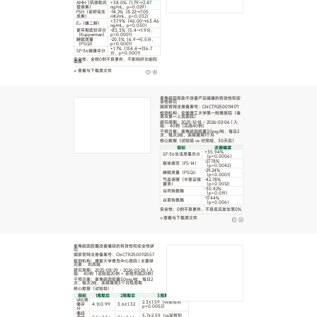
AMH（抗缪勒氏
+38.0%（1.79→2.47
管激素）
ng/mL，p=0.029）
FSH（促卵泡生
-14.2%（8.22→7.05
成素）
mIU/mL，p=0.032）
+37.9%（46.00→63.46
E₂（雌二醇）
ng/mL，p=0.030）
更年期症状评分
-83.3%（5.4→1.9分，
（Kupperman）
p<0.0001）
睡眠质量
-20.3%（6.9→5.5分，
（PSQI）
p<0.0001）
+1.7%（134.4→136.7
SF-36健康评分
分，p<0.0001）
安全性：全程0例不良事件，不影响肝功能和
血脂
查看与下载原文件
麦角硫因有助于改善产后健康的有效性和安
全性研究
国家官网注册备案号：ChiCTR2500114171
检测机构：安徽理工大学第一附属医院（淮
南市第一人民医院）
研究周期：2025-12-18 ~ 2026-02-06 | 入
组： 40例（完成40例）
干预方案：麦角硫因胶囊30mg/粒，每日2
次，每次2粒，连续服用1个月
核心数据（试验组 vs 对照组，30天后）
指标
改善幅度
+35.94%
SF-36生活质量总分
（p=0.0006）
-27.78%
躯体疲劳（FS-14）
（p=0.0042）
-29.24%
睡眠质量（PSQI）
（p=0.0001）
气血调理（中医证候
-42.78%
量表）
（p=0.0012）
-30.42%
谷丙转氨酶
（p=0.019）
-17.44%
谷草转氨酶
（p=0.006）
安全性：0例不良事件，不良反应发生率0%
查看与下载原文件
麦角硫因胶囊改善痛经的有效性和安全性研
究
国家官网注册备案号：ChiCTR2500112557
检测机构：康复大学青岛中心医院 | 主要研
究者： 刘凤娟
研究周期：2025-08-29 ~ 2026-02-26 | 入
组： 40例（试验组20例 + 安慰剂组20例）
干预方案：麦角硫因胶囊30mg/粒，每日2
次，每次2粒，连续服用3个月经周期
核心数据（试验组）：
指标
1周期后
2周期后
3周期后
VAS疼
2.3±1.59（vs安慰剂
痛评
4.1±0.99
3.6±1.32
p=0.0052）
分
痛经
5.7±2.59（vs安慰剂