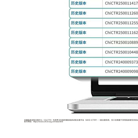
中国临床试验注册中心（ChiCTR）为世界卫生组织国际临床试验注册平台（WHO ICTRP）一级注册机构，仅三生物旗下所有临床研究均
官方网站：https://www.chictr.org.cn/index.html