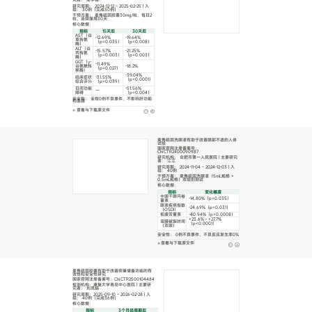
究者： 周学锋
研究周期： 2024-12-12 ~ 2025-02-25 | 入
组： 30例（完成30例）
干预方案： 麦角硫因胶囊30mg/粒，每日2
粒，连续服用30天
核心数据：
指标
15天后
30天后
AST（谷
-12.69%
-19.64%
草转氨
（p=0.035）
（p=0.008）
酶）
ALT（谷
-15.57%
-21.25%
丙转氨
（p=0.003）
（p=0.003）
酶）
GGT（γ-
-11.49%
谷氨酰转
-18.2%
（p=0.027）
移酶）
-39.04%
临床症状
-31.55%
（p<0.0001）
综合评分
（p=0.039）
日间功能
-51.56%
—
障碍
（p=0.004）
安全性： 全程0例不良事件，不影响肝功能
和血脂
查看与下载原文件
麦角硫因洗眼液有助于改善眼部不适的人体
试验
国家官网注册备案号：
ChiCTR2400090987
研究机构： 合肥市第一人民医院 | 主要研究
者： 江江
研究周期： 2024-11-04 ~ 2024-12-03 | 入
组： 40例
干预方案： 麦角硫因洗眼液（5mL规格 +
0.5mL规格）双组别测试
核心数据：
指标
变化幅度
中国干眼问卷
-14.80%（p=0.035）
量表
眼表疾病指数
-24.69%（p=0.031）
（OSDI）
视疲劳量表
-40.94%（p=0.0008）
+23.6%～+27.7%
泪膜破裂时间
（p<0.0001）
（双眼）
安全性： 0例不良事件，不良反应发生率0%
查看与下载原文件
麦角硫因胶囊有助于改善卵巢储备功能的有
效性和安全性研究
国家官网注册备案号：ChiCTR2500104484
检测机构：康复大学青岛中心医院 | 主要研
究者： 刘凤娟
研究周期：2025-09-10 ~ 2026-02-28 | 入
组： 40例（完成36例）
核心数据：
指标
3个月经周期后