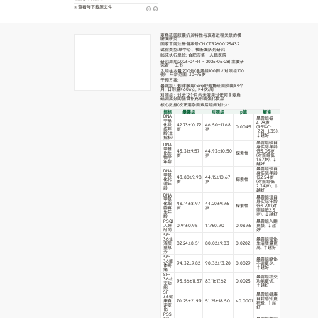
查看与下载原文件
麦角硫因胶囊抗炎特性与衰老进程关联的横
断面研究
国家官网注册备案号:ChiCTR2600123432
试验类型:单中心、横断面队列研究
临床执行单位: 合肥市第一人民医院
研究周期:2026-04-14 ~ 2026-06-28| 主要研
究者： 王书
入组样本量:200例(暴露组100例 / 对照组100
例) | 年龄范围: 30~75岁
干预方案:
暴露组：规律服用GeneIII®麦角硫因胶囊≥3个
月, 日剂量≥60mg, ≥4次/周
对照组：过去12个月内未服用过任何含麦角
硫因成分的膳食补充剂或强化食品
核心数据(校正混杂因素后组间对比)：
指标
暴露组
对照组
p值
解读
DNA
暴露组低
甲基
4.28岁
化炎
42.73±10.72
46.50±11.68
0.0045
(95%CI:
症年
岁
岁
-7.21~-1.35),
龄(主
↓越好
指标)
暴露组较自
DNA
身实际年龄
甲基
43.31±9.57
44.93±10.50
低3.03岁
化生
探索性
岁
岁
(对照组低
物学
1.57岁), ↓
年龄
越好
暴露组较自
DNA
身实际年龄
甲基
43.80±9.98
44.16±10.67
低2.54岁
化代
探索性
岁
岁
(对照组低
谢年
2.34岁), ↓
龄
越好
DNA
暴露组较自
甲基
身实际年龄
化细
43.14±8.97
44.20±9.96
探索性
低3.2岁(对
胞再
岁
岁
照组低2.3
生年
岁), ↓越好
龄
PSQI
暴露组入睡
入睡
0.91±0.95
1.17±0.90
0.0396
更快, ↓越
时间
好
SF-
36生
暴露组整体
活质
82.24±8.51
80.02±9.83
0.0202
生活质量更
量总
高, ↑越好
分
SF-
暴露组躯体
36躯
94.32±9.82
90.32±13.20
0.0029
不适更少,
体疼
↑越好
痛
SF-
暴露组社交
36社
93.56±11.57
87.11±17.62
0.0023
功能更优,
交功
↑越好
能
SF-
暴露组健康
36健
自我感知更
康自
70.25±21.99
51.25±18.50
<0.0001
积极, ↑越
评变
好
化
PSS-