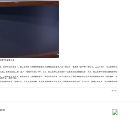
物带来的更多想象。
势。在原料优势加持下，仅三生物旗下美妆品牌玻麦妍及麦角硫因胶囊等产品一经上市，便赢得了客户的一致好评。2022年12月，仅三生物荣获
速实现了麦角硫因的工程化量产，将成本降到了1/10。目前，仅三生物已成为国际一流麦角硫因原料供应商，未来，仅三生物将继续以合成生物技
对了，才能聚焦专业领域，把事情做好。选对赛道原则，在过去的两年里，仅三生物完成了细胞线粒体级超级抗氧化剂麦角硫因的工程化量产，做
大能力缺一项都不行。
不同客户的需求，造福众生；实现可持续发展，更加注重环保和可持续发展，采用更加环保的生产工艺和材料，提升生产效率，减少对环境的影
返 回
层东侧