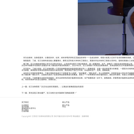
作为生物学、生物信息学、计算机科学、化学、材料学等多学科交叉融合的学科——合成生物学，将极大拓宽人们对于生命的理解和想象。
做客嘉宾：丁威，仅三生物科技创始人兼董事长，拥有北京科技大学材料工程硕士、美国内华达州材料工程硕士双学位，曾担任美国A.O.史密
据了解，仅三生物科技有限公司于2021年8月创立，公司总部坐落于六朝古都南京，是一家集研发、生产、销售于一体的合成生物科技公司。
2022年中国数字化营销大会暨金牛奖《最佳技术驱动营销奖》。2023年6月，仅三生物旗下护肤品品牌玻麦妍，获得金梧奖2023年度推荐增长
在节目中，丁威介绍到，仅三生物的第一个项目是细胞线粒体级超级抗氧化剂——麦角硫因，这是一条非常高潜力的赛道，一度因为价格昂贵，无
术为根基，聚焦更多生物活性原料的高效开发和应用，用优质的产品打开市场，形成原料生产、应用、销售链条。
谈及仅三生物的经营理念，丁威分享到总结成三个词就是“先人后事”、“选对赛道”、“团队协作”。先人后事原则，在很多创业公司中并
到了国际第一梯队水平，正是因为选对了合成生物这条极具潜力的赛道，找到了一个非常具有市场价值的成分。团队协作原则，则是认为想要形
对于未来，丁威有着长远而切实的规划：成为全球领先的高价值原料供应商，生产规模将进一步扩大，麦角硫因、肝素等高价值原料品质和
响，同时积极参与社会公益事业，回馈社会。
上一篇：仅三生物荣获「2023社会责任贡献奖」：让黄金价麦角硫因走向亲民！
下一篇：率先实现工程化量产，仅三生物力创中国原料“麦角硫因第一”
关于我们
核心产品
认识我们
核心产品
生产环境
FAQ
全球安全认证中心
仅三照片
行业荣誉
Copyright© 江苏仅三生物科技有限公司
苏ICP备2022001294号
网站建设
：
龙媒网络