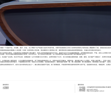
它像是一个底层平台，对消费、医疗、农业、化工等整个生产制造行业进行科技升级。本期节目邀请到江苏仅三生物科技有限公司的创始人兼董事长丁威，请他讲述合成生
斯集团高级副总裁兼A.O.史密斯（中国）投资有限公司总裁、恒洁集团CEO首席执行官，拥有零到百亿规模全面经营管理经验，手握20多项原创专利技术。
仅三生物成立两年，已快速实现了麦角硫因工程化量产，依托cGMP制药级标准生产平台，高效产出99.99%纯度麦角硫因，在麦角硫因的品质、产能、成本上占有极大优
力品牌、2023年度新消费品品牌两大奖项。2023年10月，仅三生物与华熙生物、巨子生物等同登中国合成生物产业价值金榜Top50。
法被广泛应用。在2017年以前，麦角硫因一公斤价格要3000万美元，近两年降到了30万，仅三生物通过菌株构建、发酵、提纯、放大量产“4棒接力”，在两年内快
不被重视，大多数创始人都有误区，认为先要把生意做起来，有了钱再去聘请好的人才，但我对此有不同看法。要想创业，得先建立核心人才团队，把用人放在第一。只有人选
成真正的商业化竞争能力，不是要做百米冲刺，而是4x100米赛跑，也就是四棒接力，菌株构建只是第一棒，第二棒是发酵，第三棒是提纯，第四棒是工程化量产，这四
纯度将达到更高的水平，成为行业内领先的企业之一；建立更加完善的产品线，除了麦角硫因，开发更多具有创新性和竞争力的产品，包括新的化妆品、保健品等，以满足
新闻资讯
服务热线
公司新闻
办公地址：江苏省南京市玄武区徐庄路6号4幢7
行业资讯
工厂地址：
服务热线：400-983-0833
官方网址：http://www.geneiii.com.cn