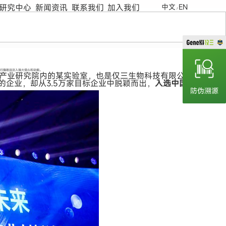
研究中心
新闻资讯
联系我们
加入我们
中文
EN
/
济行稳致远注入强大信心和动能。
产业研究院内的某实验室，也是仅三生物科技有限公
的企业，却从3.5万家目标企业中脱颖而出，
入选中国